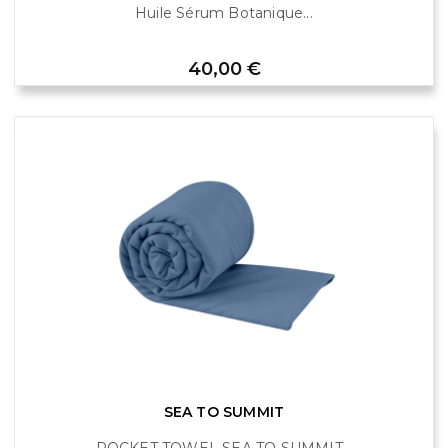
Huile Sérum Botanique...
Prix
40,00 €
SEA TO SUMMIT
POCKET TOWEL SEA TO SUMMIT...