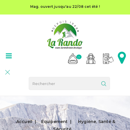
Mag. ouvert jusqu'au 22/08 cet été !
0
Accueil
Équipement
Hygiène, Santé &
Sécurité