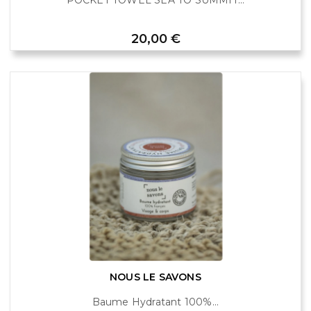
Prix
20,00 €
NOUS LE SAVONS
Baume Hydratant 100%...