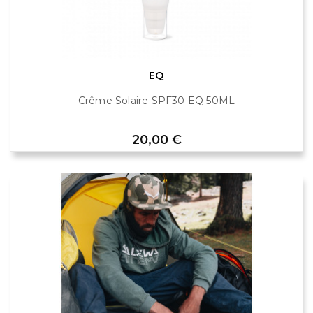
EQ
Crême Solaire SPF30 EQ 50ML
Prix
20,00 €