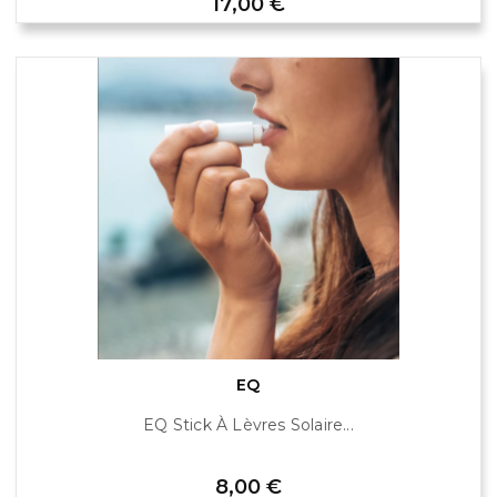
Prix
17,00 €
EQ
EQ Stick À Lèvres Solaire...
Prix
8,00 €