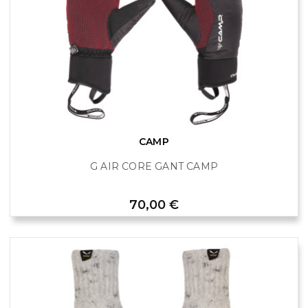
CAMP
G AIR CORE GANT CAMP
Prix
70,00 €