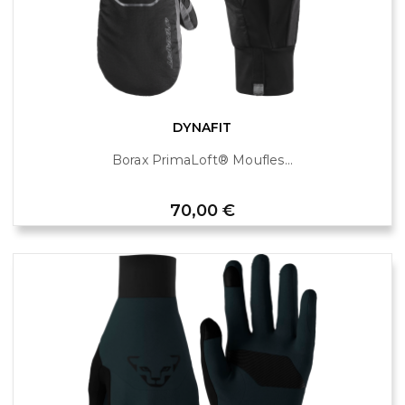
DYNAFIT
Borax PrimaLoft® Moufles...
Prix
70,00 €