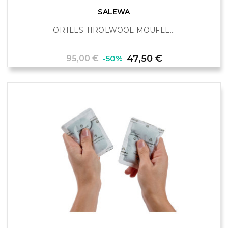
SALEWA
ORTLES TIROLWOOL MOUFLE...
Prix
Prix
47,50 €
95,00 €
-50%
de
base