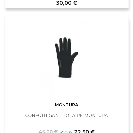
Prix
30,00 €
MONTURA
CONFORT GANT POLAIRE MONTURA
Prix
Prix
22,50 €
45,00 €
-50%