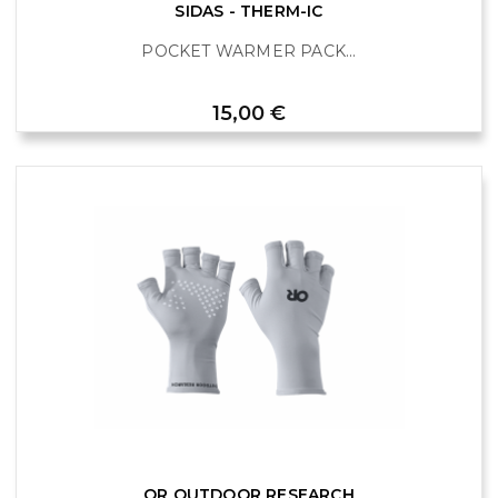
SIDAS - THERM-IC
POCKET WARMER PACK...
Prix
15,00 €
OR OUTDOOR RESEARCH