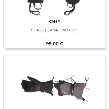
CAMP
G CREST CAMP Gant Cuir...
Prix
95,00 €