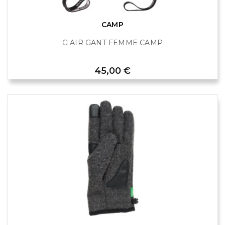
CAMP
G AIR GANT FEMME CAMP
Prix
45,00 €