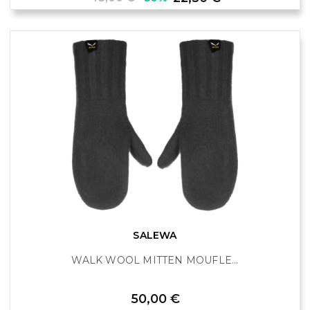
de
base
SALEWA
WALK WOOL MITTEN MOUFLE...
Prix
50,00 €