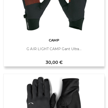
CAMP
G AIR LIGHT CAMP Gant Ultra...
Prix
30,00 €