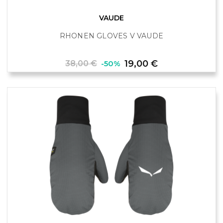
VAUDE
RHONEN GLOVES V VAUDE
Prix
Prix
19,00 €
38,00 €
-50%
de
base