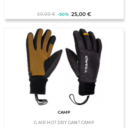
Prix
Prix
25,00 €
50,00 €
-50%
de
base
CAMP
G AIR HOT DRY GANT CAMP