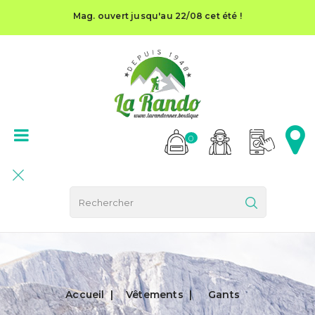
Mag. ouvert jusqu'au 22/08 cet été !
0
Accueil
Vêtements
Gants