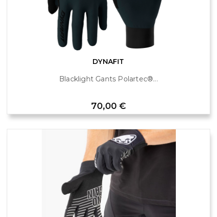
DYNAFIT
Blacklight Gants Polartec®...
Prix
70,00 €