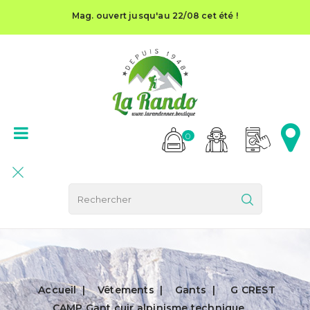
Mag. ouvert jusqu'au 22/08 cet été !
0
Accueil
Vêtements
Gants
G CREST
CAMP Gant cuir alpinisme technique