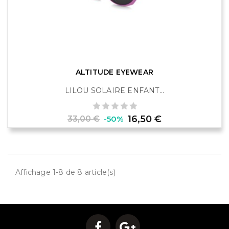
ALTITUDE EYEWEAR
LILOU SOLAIRE ENFANT...
Prix
Prix
16,50 €
33,00 €
-50%
de
base
Affichage 1-8 de 8 article(s)