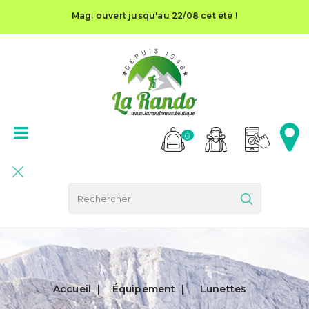
Mag. ouvert jusqu'au 22/08 cet été !
0
Accueil
Équipement
Lunettes