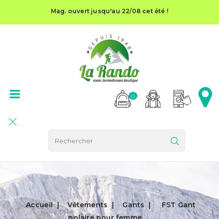
Mag. ouvert jusqu'au 22/08 cet été !
0
Accueil
Vêtements
Gants
FST Gant
polaire pour femme