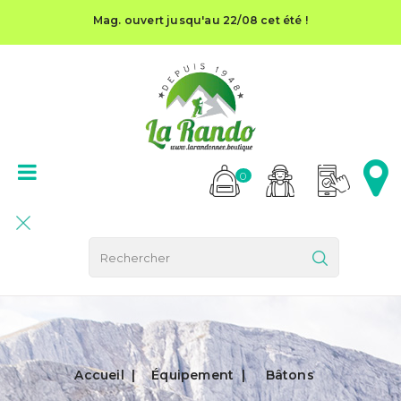
Mag. ouvert jusqu'au 22/08 cet été !
0
Accueil
Équipement
Bâtons