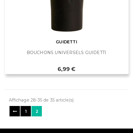
GUIDETTI
BOUCHONS UNIVERSELS GUIDETTI
Prix
6,99 €
Affichage 28-35 de 35 article(s)
1
2