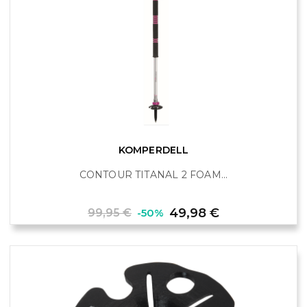
KOMPERDELL
CONTOUR TITANAL 2 FOAM...
Prix
Prix
49,98 €
99,95 €
-50%
de
base