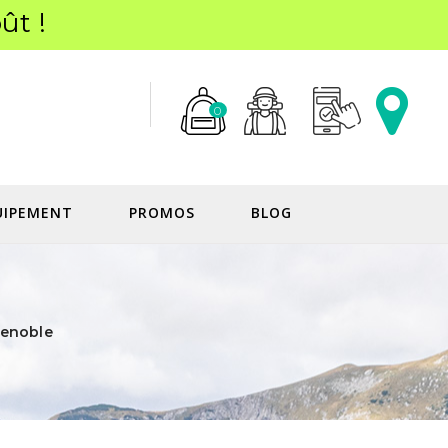
ût !
0
UIPEMENT
PROMOS
BLOG
renoble