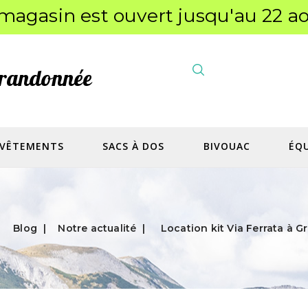
magasin est ouvert jusqu'au 22 ao
a randonnée
VÊTEMENTS
SACS À DOS
BIVOUAC
ÉQ
Blog
Notre actualité
Location kit Via Ferrata à G