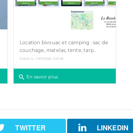
Location bivouac et camping : sac de
couchage, matelas, tente, tarp...
Publié le : 11/07/2026 11:23:48
search
En savoir plus
TWITTER
LINKEDIN