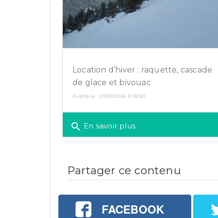
Location d’hiver : raquette, cascade
de glace et bivouac
Publié le : 09/01/2026 10:16:50
search
En savoir plus
Partager ce contenu
FACEBOOK