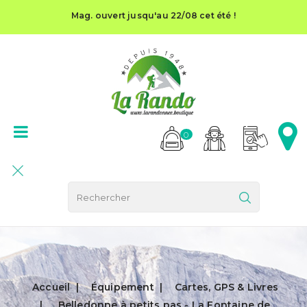
Mag. ouvert jusqu'au 22/08 cet été !
0
Accueil
Équipement
Cartes, GPS & Livres
Belledonne à petits pas - La Fontaine de