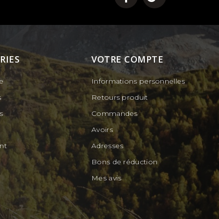
RIES
VOTRE COMPTE
te
Informations personnelles
s
Retours produit
s
Commandes
s
Avoirs
nt
Adresses
Bons de réduction
Mes avis