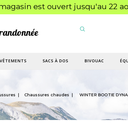
magasin est ouvert jusqu'au 22 ao
a randonnée
VÊTEMENTS
SACS À DOS
BIVOUAC
ÉQ
ussures
Chaussures chaudes
WINTER BOOTIE DYNAF