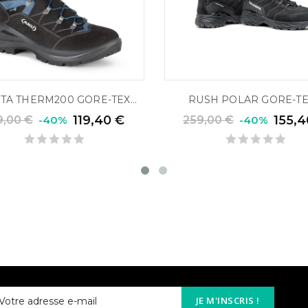
TTA THERM200 GORE-TEX...
RUSH POLAR GORE-TEX
119,40 €
155,4
9,00 €
-40%
259,00 €
-40%
JE M'INSCRIS !