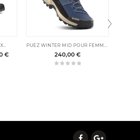
P
UEZ WINTER MID POUR FEMME...
...
0 €
240,00 €
280,