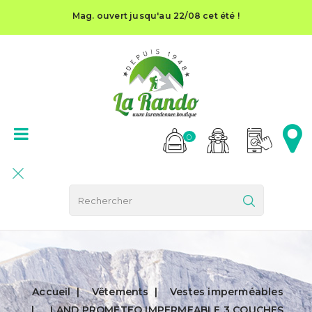
Mag. ouvert jusqu'au 22/08 cet été !
0
Accueil
Vêtements
Vestes imperméables
LAND PROMETEO IMPERMEABLE 3 COUCHES