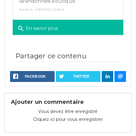
larandonnee.boutique
Publié le : 29/10/2022 15:48:54
search
En savoir plus
Partager ce contenu
FACEBOOK
TWITTER
Ajouter un commentaire
Vous devez être enregistré
Cliquez ici pour vous enregistrer