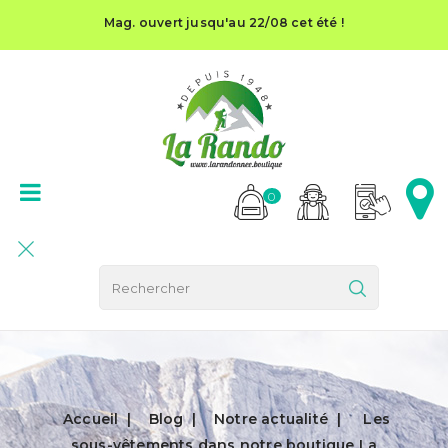
Mag. ouvert jusqu'au 22/08 cet été !
0
Accueil
Blog
Notre actualité
Les
sous-vêtements dans notre boutique La