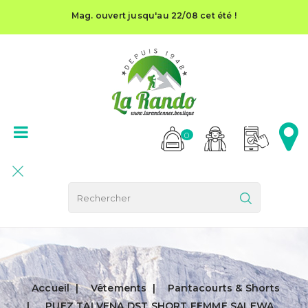
Mag. ouvert jusqu'au 22/08 cet été !
0
Accueil
Vêtements
Pantacourts & Shorts
PUEZ TALVENA DST SHORT FEMME SALEWA