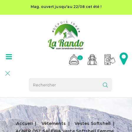
Mag. ouvert jusqu'au 22/08 cet été !
0
Accueil
Vêtements
Vestes Softshell
AGNER DST SALEWA Veste Softshell Femme